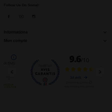
Follow Us On Social:
keyboard_arrow_down
Informations
keyboard_arrow_down
Mon compte