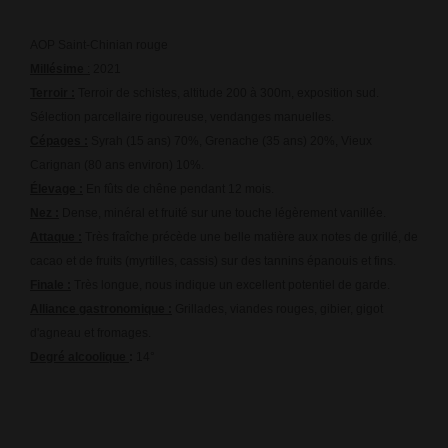
AOP Saint-Chinian rouge
Millésime
:
2021
Terroir :
Terroir de schistes, altitude 200 à 300m, exposition sud.
Sélection parcellaire rigoureuse, vendanges manuelles.
Cépages :
Syrah (15 ans) 70%, Grenache (35 ans) 20%, Vieux
Carignan (80 ans environ) 10%.
Élevage :
En fûts de chêne pendant 12 mois.
Nez :
Dense, minéral et fruité sur une touche légèrement vanillée.
Attaque :
Très fraîche précède une belle matière aux notes de grillé, de
cacao et de fruits (myrtilles, cassis) sur des tannins épanouis et fins.
Finale :
Très longue, nous indique un excellent potentiel de garde.
Alliance gastronomique :
Grillades, viandes rouges, gibier, gigot
d'agneau et fromages.
Degré alcoolique
:
14°