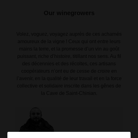
Our winegrowers
Volez, voguez, voyagez auprès de ces acharnés
amoureux de la vigne ! Ceux qui ont entre leurs
mains la terre, et la promesse d’un vin au goût
puissant, riche d’histoire, titillant nos sens. Au fil
des décennies et des récoltes, ces artisans
coopérateurs n’ont eu de cesse de croire en
l’avenir, en la qualité de leur travail et en la force
collective et solidaire inscrite dans les gênes de
la Cave de Saint-Chinian.