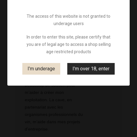
The access of this website is not granted to
underage users
In order to enter this site, please certify that
you are of legal age to access a shop selling
Je préfère parler de métier
age restricted products
gratifiant : partir d’une simple
souche pour obtenir une
I’m underage
I’m over 18, enter
bouteille de qualité. J’ai la
chance d’avoir bénéficié de
beaucoup de soutien pour
m’aider à créer mon
exploitation. La cave, en
partenariat avec les
organismes professionnels du
vin, m’aide dans mes projets
d’entreprise.