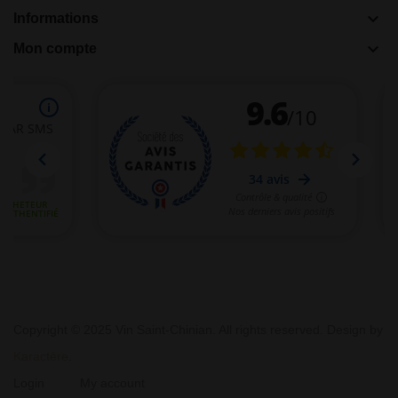
keyboard_arrow_down
Informations
keyboard_arrow_down
Mon compte
Copyright © 2025 Vin Saint-Chinian. All rights reserved. Design by
Karactère
.
Login
My account