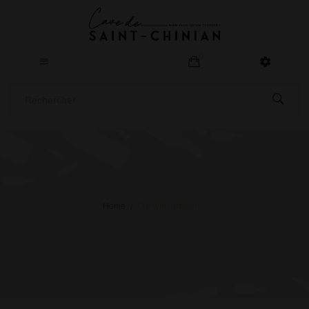
0
Home
Our winegrowers