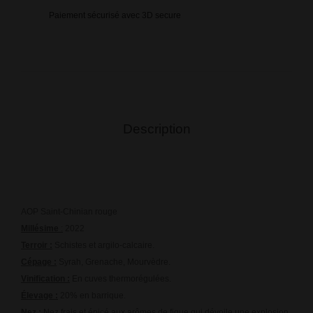
Paiement sécurisé avec 3D secure
Description
AOP Saint-Chinian rouge
Millésime
:
2022
Terroir :
Schistes et argilo-calcaire.
Cépage :
Syrah, Grenache, Mourvèdre.
Vinification :
En cuves thermorégulées.
Élevage :
20% en barrique.
Nez :
Nez frais et épicé aux arômes de figue qui dévoile une explosion