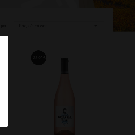

Prix, décroissant
r par :
-33,00 €