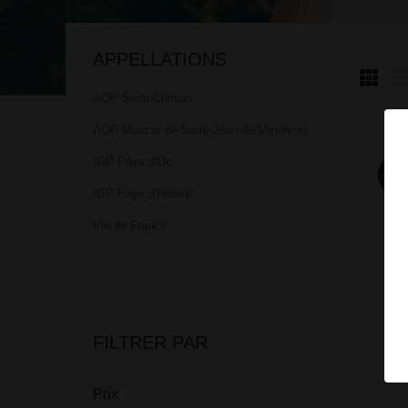
APPELLATIONS
AOP Saint-Chinian
AOP Muscat de Saint-Jean-de-Minervois
IGP Pays d'Oc
-51,6
IGP Pays d'Hérault
Vin de France
FILTRER PAR
Prix