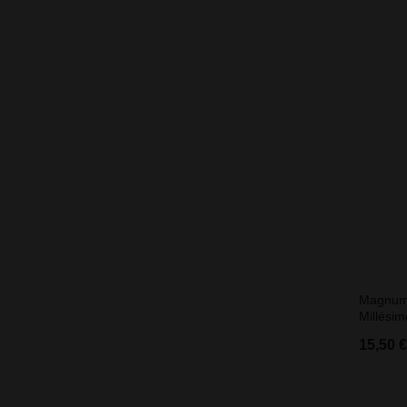
Magnum 
Millésime
15,50 €