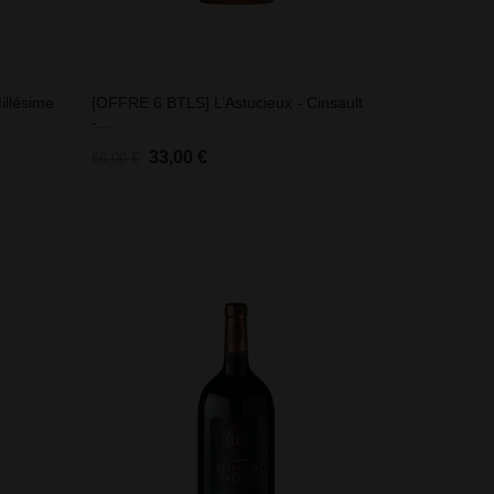
illésime
[OFFRE 6 BTLS] L’Astucieux - Cinsault
-...
33,00 €
66,00 €