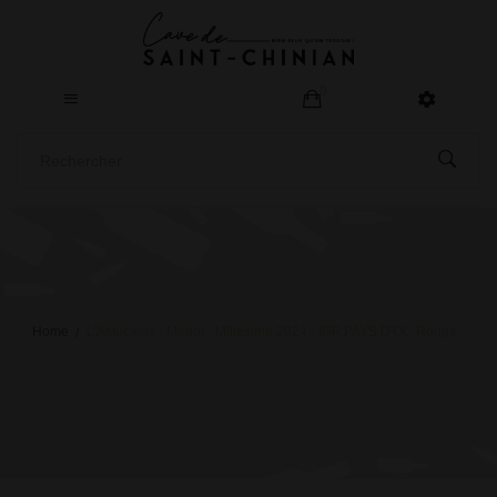
0
Home
L’Astucieux - Merlot - Millésime 2024 - IGP PAYS D'OC Rouge