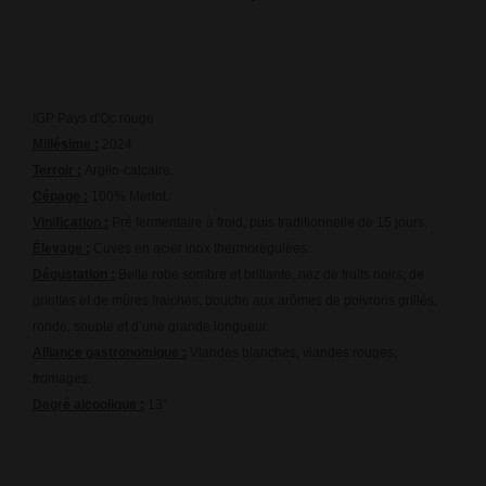
IGP Pays d'Oc rouge
Millésime
:
2024
Terroir
:
Argilo-calcaire.
Cépage :
100% Merlot.
Vinification :
Pré fermentaire à froid, puis traditionnelle de 15 jours.
Élevage :
Cuves en acier inox thermorégulées.
Dégustation :
Belle robe sombre et brillante, nez de fruits noirs, de
griottes et de mûres fraiches, bouche aux arômes de poivrons grillés,
ronde, souple et d’une grande longueur.
Alliance gastronomique :
Viandes blanches, viandes rouges,
fromages.
Degré alcoolique :
13°