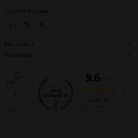
Follow Us On Social:
keyboard_arrow_down
Informations
keyboard_arrow_down
Mon compte