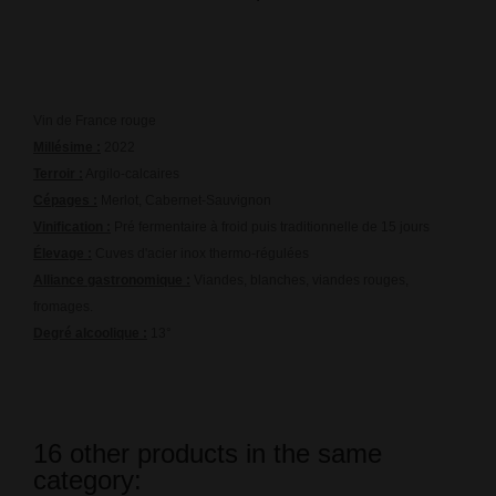
Vin de France rouge
Millésime :
2022
Terroir :
Argilo-calcaires
Cépages :
Merlot, Cabernet-Sauvignon
Vinification :
Pré fermentaire à froid puis traditionnelle de 15 jours
Élevage :
Cuves d'acier inox thermo-régulées
Alliance gastronomique :
Viandes, blanches, viandes rouges,
fromages.
Degré alcoolique :
13°
16 other products in the same
category: