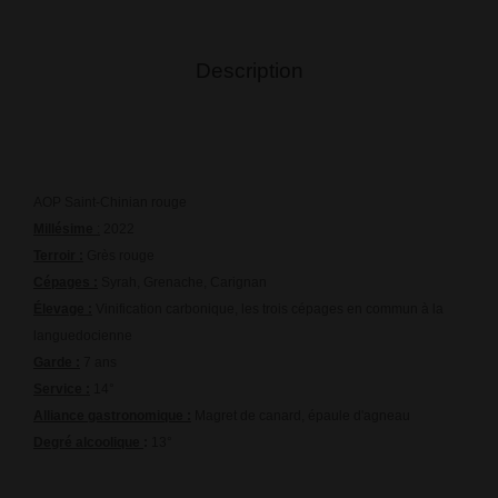
Description
AOP Saint-Chinian rouge
Millésime
:
2022
Terroir :
Grès rouge
Cé
pages :
Syrah, Grenache, Carignan
Élevage :
Vinification carbonique, les trois cépages en commun à la
languedocienne
Garde :
7 ans
Service :
14°
Alliance gastronomique :
Magret de canard, épaule d'agneau
Degré alcoolique
:
13°