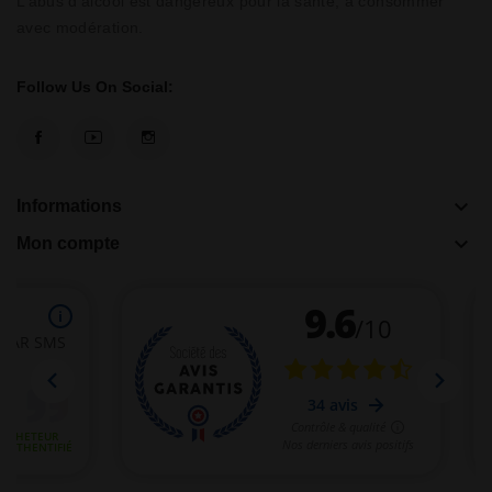
L’abus d’alcool est dangereux pour la santé, à consommer
avec modération.
Follow Us On Social:
keyboard_arrow_down
Informations
keyboard_arrow_down
Mon compte