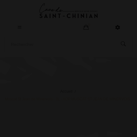
0
Accueil
Muscat St Jean de Minervois - 3L - AOP MUSCAT ST-JEAN DE MINERVOIS